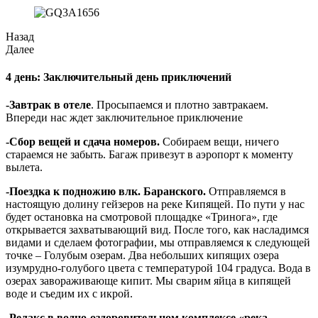
Назад
Далее
4 день: Заключительный день приключений
-Завтрак в отеле
. Просыпаемся и плотно завтракаем.
Впереди нас ждет заключительное приключение
-Сбор вещей и сдача номеров.
Собираем вещи, ничего
стараемся не забыть. Багаж привезут в аэропорт к моменту
вылета.
-Поездка к подножию влк. Баранского.
Отправляемся в
настоящую долину гейзеров на реке Кипящей. По пути у нас
будет остановка на смотровой площадке «Тринога», где
открывается захватывающий вид. После того, как насладимся
видами и сделаем фотографии, мы отправляемся к следующей
точке – Голубым озерам. Два небольших кипящих озера
изумрудно-голубого цвета с температурой 104 градуса. Вода в
озерах завораживающе кипит. Мы сварим яйца в кипящей
воде и съедим их с икрой.
-Релакс в водно-оздоровительном комплексе «река