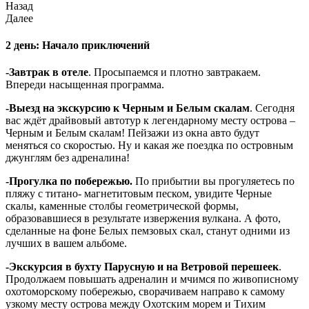
Назад
Далее
2 день: Начало приключений
-Завтрак в отеле
. Просыпаемся и плотно завтракаем.
Впереди насыщенная программа.
-Выезд на экскурсию к Черным и Белым скалам
. Сегодня
вас ждёт драйвовый автотур к легендарному месту острова –
Черным и Белым скалам! Пейзажи из окна авто будут
меняться со скоростью. Ну и какая же поездка по островным
джунглям без адреналина!
-Прогулка по побережью.
По прибытии вы прогуляетесь по
пляжу с титано- магнетитовым песком, увидите Черные
скалы, каменные столбы геометрической формы,
образовавшиеся в результате извержения вулкана. А фото,
сделанные на фоне Белых пемзовых скал, станут одними из
лучших в вашем альбоме.
-Экскурсия в бухту Парусную и на Ветровой перешеек
.
Продолжаем повышать адреналин и мчимся по живописному
охотоморскому побережью, сворачиваем направо к самому
узкому месту острова между Охотским морем и Тихим