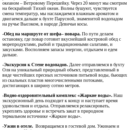
океаном – Ветровому Перешейку. Через 20 минут мы смотрим
на бескрайний Тихий океан. Волны бушуют, чувствуется
смена температур, мы наслаждаемся влажным ароматом и
двигаемся дальше к бухте Парусной, знаменитой водопадом
на ручье Высоком, в народе Девичьи косы.
-Обед на маршруте от шефа– повара.
По пути делаем
остановку, где повар готовит вкуснейший костровой обед с
морепродуктами, рыбой и традиционными салатами, и
закусками. Восполняем запасы энергии, отдыхаем и едем
дальше.
-Экскурсия к Стене водопадов.
Далее отправляемся в бухту
Оля на уникальный природный объект, представленный в
виде чистейших пресных источников питьевой воды, бьющих
из скальных пластов многочисленными потоками,
достигающих в ширину сотню метров.
-Водно-оздоровительный комплекс «Жаркие воды».
Наш
экскурсионный день подходит к концу и наступает время
удовольствия и отдыха. Отправляемся релаксировать,
укреплять здоровье и встречать закат в природном
термальном источнике «Жаркие воды».
-Ужин в отеле.
Возвращаемся в гостевой дом. Ужинаем и