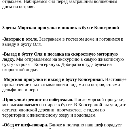
отдыхаем.
Набираемся сил перед завтрашним волшебным
днем на острове.
3 день: Морская прогулка и пикник в бухте Консервной
-Завтрак в отеле.
Завтракаем в гостевом доме и готовимся к
выезду в бухту Оля.
-Выезд в бухту Оля и посадка на скоростную моторную
лодку.
Мы отправляемся на экскурсию в самую живописную
бухту острова – Консервную. Добираться туда будем на
скоростной лодке.
-Морская прогулка и выход в бухту Консервная.
Настоящее
приключение с захватывающими видами на остров, стаями
дельфинов и нерп.
-Прогулка/трекинг по побережью
. После морской прогулки,
мы высаживаемся на пирсе в бухте. В Консервной вы увидите
остатки японской деревни, прогуляетесь с гидом по
территории к живописному озеру и водопадам.
-Обед от шеф–повара.
Ближе к полудню наш шеф порадует