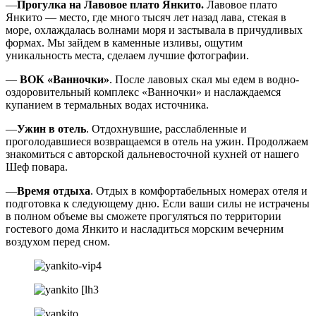
—
Прогулка на Лавовое плато Янкито.
Лавовое плато
Янкито — место, где много тысяч лет назад лава, стекая в
море, охлаждалась волнами моря и застывала в причудливых
формах. Мы зайдем в каменные изливы, ощутим
уникальность места, сделаем лучшие фотографии.
—
ВОК «Ванночки»
. После лавовых скал мы едем в водно-
оздоровительный комплекс «Ванночки» и наслаждаемся
купанием в термальных водах источника.
—
Ужин в отель
. Отдохнувшие, расслабленные и
проголодавшиеся возвращаемся в отель на ужин. Продолжаем
знакомиться с авторской дальневосточной кухней от нашего
Шеф повара.
—
Время отдыха
. Отдых в комфортабельных номерах отеля и
подготовка к следующему дню. Если ваши силы не истрачены
в полном объеме вы сможете прогуляться по территории
гостевого дома Янкито и насладиться морским вечерним
воздухом перед сном.