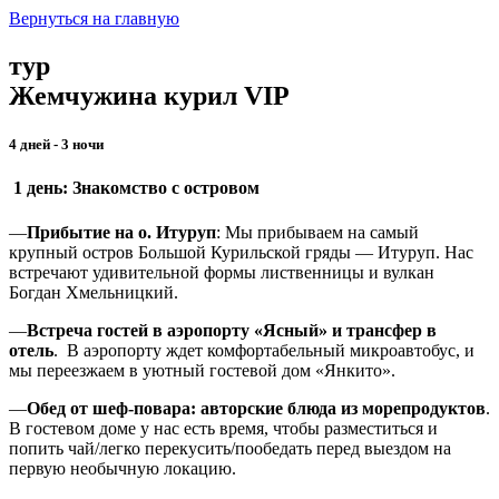
Вернуться на главную
тур
Жемчужина курил VIP
4 дней - 3 ночи
1 день: Знакомство с островом
—
Прибытие на о. Итуруп
: Мы прибываем на самый
крупный остров Большой Курильской гряды — Итуруп. Нас
встречают удивительной формы лиственницы и вулкан
Богдан Хмельницкий.
—
Встреча гостей в аэропорту «Ясный» и трансфер в
отель
.
В аэропорту ждет комфортабельный микроавтобус, и
мы переезжаем в уютный гостевой дом «Янкито».
—
Обед от шеф-повара: авторские блюда из морепродуктов
.
В гостевом доме у нас есть время, чтобы разместиться и
попить чай/легко перекусить/пообедать перед выездом на
первую необычную локацию.